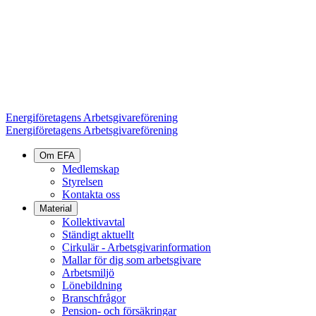
Energiföretagens Arbetsgivareförening
Energiföretagens Arbetsgivareförening
Om EFA
Medlemskap
Styrelsen
Kontakta oss
Material
Kollektivavtal
Ständigt aktuellt
Cirkulär - Arbetsgivarinformation
Mallar för dig som arbetsgivare
Arbetsmiljö
Lönebildning
Branschfrågor
Pension- och försäkringar