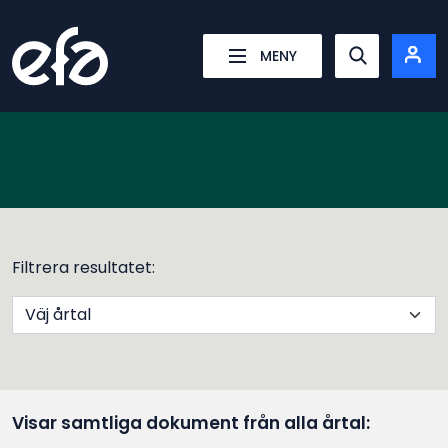
Energiföretagens Arbetsgivareförening
MENY
Show searc
Filtrera resultatet:
Sök
Visar samtliga dokument från alla årtal: