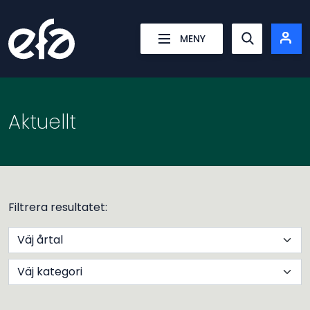
Energiföretagens Arbetsgivareförening
MENY
Show searc
Aktuellt
Filtrera resultatet:
Sök